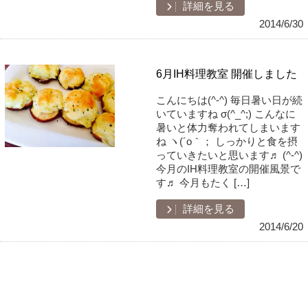
詳細を見る
2014/6/30
6月IH料理教室 開催しました
こんにちは(^-^) 毎日暑い日が続
いていますね σ(^_^;) こんなに
暑いと体力奪われてしまいます
ね ヽ(´o｀； しっかりと食を摂
っていきたいと思います♬ (^-^)
今月のIH料理教室の開催風景で
す♬ 今月もたく […]
詳細を見る
2014/6/20