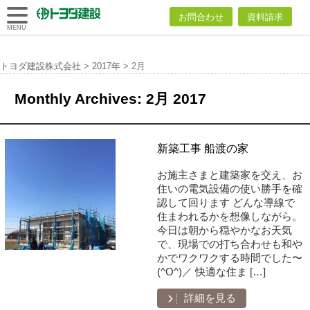
トヨダ建設
お問合わせ
資料請求
株式会社
MENU
トヨダ建設株式会社
>
2017年
>
2月
Monthly Archives:
2月 2017
新築工事 船渡の家
お施主さまと建築家を交え、お
住いの電気設備の使い勝手を確
認して回ります どんな導線で
住まわれるかを想像しながら。
今日は朝から穏やかなお天気
で、現場での打ち合わせも和や
かでワクワクする時間でした〜
(^O^)／ 快適な住ま […]
詳細を見る