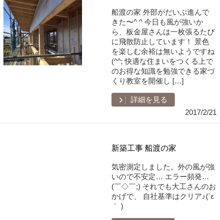
船渡の家 外部がだいぶ進んで
きた〜^ ^ 今日も風が強いか
ら、板金屋さんは一枚張るたび
に飛散防止しています！ 景色
を楽しむ余裕は無いようですね
(^^; 快適な住まいをつくる上で
のお得な知識を勉強できる家づ
くり教室を開催し […]
詳細を見る
2017/2/21
新築工事 船渡の家
気密測定しました。外の風が強
いので不安定… エラー頻発…
(￣◇￣;) それでも大工さんのお
かげで、 自社基準はクリア♪(´ε
｀ )