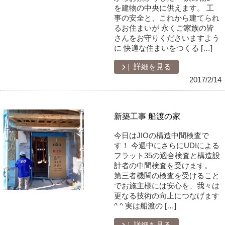
を建物の中央に供えます。 工
事の安全と、これから建てられ
るお住まいが 永くご家族の皆
さんをお守りくださいますよう
に 快適な住まいをつくる […]
詳細を見る
2017/2/14
新築工事 船渡の家
今日はJIOの構造中間検査で
す！ 今週中にさらにUDIによる
フラット35の適合検査と構造設
計者の中間検査を受けます。
第三者機関の検査を受けること
でお施主様には安心を、我々は
更なる技術の向上につなげます
^ ^ 実は船渡の […]