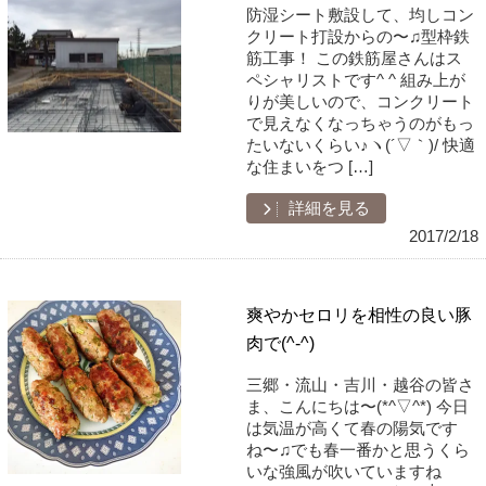
防湿シート敷設して、均しコン
クリート打設からの〜♫型枠鉄
筋工事！ この鉄筋屋さんはス
ペシャリストです^ ^ 組み上が
りが美しいので、コンクリート
で見えなくなっちゃうのがもっ
たいないくらい♪ヽ(´▽｀)/ 快適
な住まいをつ […]
詳細を見る
2017/2/18
爽やかセロリを相性の良い豚
肉で(^-^)
三郷・流山・吉川・越谷の皆さ
ま、こんにちは〜(*^▽^*) 今日
は気温が高くて春の陽気です
ね〜♫でも春一番かと思うくら
いな強風が吹いていますね