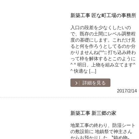
新築工事 匠な町工場の事務所
入口の段差を少なくしたいの
で、既存の土間にレベル調整程
度の基礎にします。これだけ見
ると何を作ろうとしてるのか分
かりませんね(^^;; 打ち込み終わ
って枠を解体するとこのように
^ ^ 明日、上物を組み立てます^
^ 快適な […]
詳細を見る
2017/2/14
新築工事 新三郷の家
地業工事の終わり、防湿シート
の敷設前に 地鎮祭で神主さん
からお預かりした 〝鎮め物〟