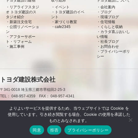
トヨダ建設の建物
取り組み
トヨダ建設について
リアライフスタジ
イベント
会社案内
オ トヨダ建設のス
トヨダ建設のイベ
ブログ
タジオ紹介
ント
現場ブログ
新築注文住宅
家づくり教室
住宅情報
公団リノベーショ
cafe2345
くらしと収納
ン
カラダ喜ぶおいし
アフターサポー
い情報
ト・リフォーム
社長ブログ
施工事例
お問合わせ
プライバシーポリ
シー
トヨダ建設株式会社
〒341-0018
埼玉県三郷市早稲田2-25-3
TEL：
048-957-4359
FAX：
048-957-4341
0120-50-7660
よりよいサービスを提供するため、当ウェブサイトでは Cookie を
使用しています。引き続き閲覧する場合、Cookie の使用を承諾した
お問合わせ
資料請求
LINE
LINE
LINE
LINE
LINE
LINE
LINE
LINE
LINE
LINE
LINE
ものとみなされます。
同意
拒否
プライバシーポリシー
Powered by DJCOM Inc.
Copyright © トヨダ建設株式会社 All rights resereved.