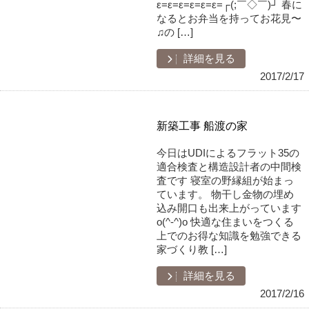
ε=ε=ε=ε=ε=ε=┌(;￣◇￣)┘ 春に
なるとお弁当を持ってお花見〜
♫の […]
詳細を見る
2017/2/17
新築工事 船渡の家
今日はUDIによるフラット35の
適合検査と構造設計者の中間検
査です 寝室の野縁組が始まっ
ています。 物干し金物の埋め
込み開口も出来上がっています
o(^-^)o 快適な住まいをつくる
上でのお得な知識を勉強できる
家づくり教 […]
詳細を見る
2017/2/16