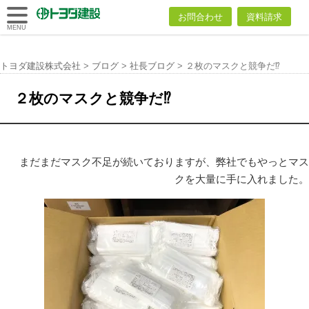
トヨダ建設
お問合わせ
資料請求
株式会社
MENU
トヨダ建設株式会社
>
ブログ
>
社長ブログ
>
２枚のマスクと競争だ⁉︎
２枚のマスクと競争だ⁉︎
まだまだマスク不足が続いておりますが、弊社でもやっとマス
クを大量に手に入れました。