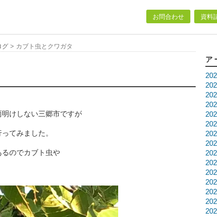
お問合わせ
資料
ログ
>
カブト虫とクワガタ
ア
20
20
20
20
雨明けしない三郷市ですが
20
20
行ってみました。
20
20
あるのでカブト虫や
20
20
20
20
20
20
20