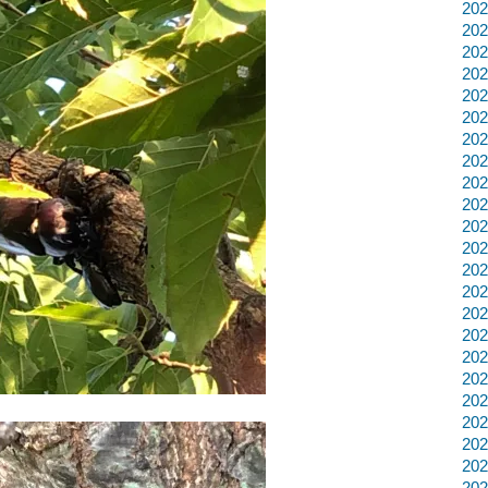
20
20
20
20
20
20
20
20
20
20
20
20
20
20
20
20
20
20
20
20
20
20
20