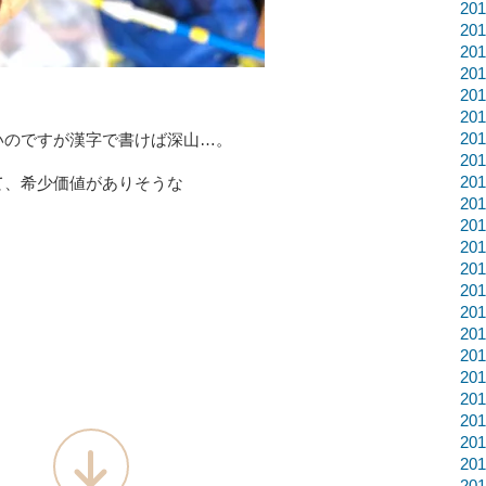
20
20
20
20
20
20
20
いのですが
漢字で書けば深山…。
20
20
て、
希少価値がありそうな
20
20
20
20
20
20
20
20
20
20
20
20
20
20