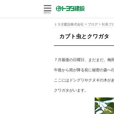
トヨダ建設株式会社
MENU
トヨダ建設株式会社
>
ブログ
>
社長ブ
カブト虫とクワガタ
７月最後の日曜日、まだまだ、梅
午後から雨が降る前に秘密の森へ
ここにはドングリやクヌギの木が
クワガタがいます。