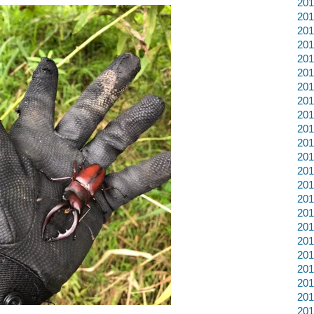
20
20
20
20
20
20
20
20
20
20
20
20
20
20
20
20
20
20
20
20
20
20
20