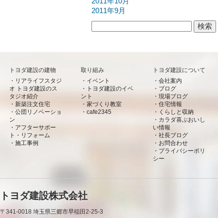
2011年10月
2011年9月
検索:
トヨダ建設の建物
取り組み
トヨダ建設について
リアライフスタジ
イベント
会社案内
オ トヨダ建設のス
トヨダ建設のイベ
ブログ
タジオ紹介
ント
現場ブログ
新築注文住宅
家づくり教室
住宅情報
公団リノベーショ
cafe2345
くらしと収納
ン
カラダ喜ぶおいし
アフターサポー
い情報
ト・リフォーム
社長ブログ
施工事例
お問合わせ
プライバシーポリ
シー
トヨダ建設株式会社
〒341-0018
埼玉県三郷市早稲田2-25-3