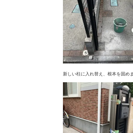
新しい柱に入れ替え、根本を固め