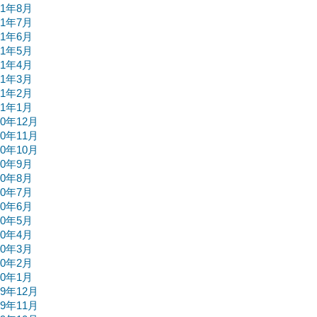
21年8月
21年7月
21年6月
21年5月
21年4月
21年3月
21年2月
21年1月
20年12月
20年11月
20年10月
20年9月
20年8月
20年7月
20年6月
20年5月
20年4月
20年3月
20年2月
20年1月
19年12月
19年11月