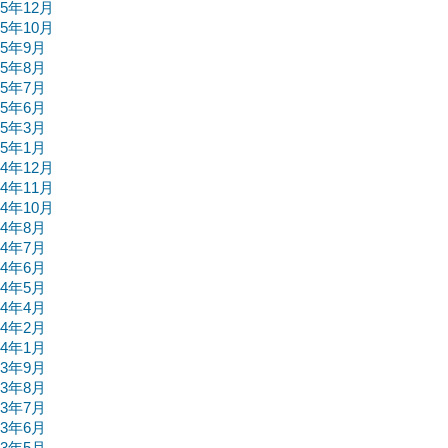
15年12月
15年10月
15年9月
15年8月
15年7月
15年6月
15年3月
15年1月
14年12月
14年11月
14年10月
14年8月
14年7月
14年6月
14年5月
14年4月
14年2月
14年1月
13年9月
13年8月
13年7月
13年6月
13年5月