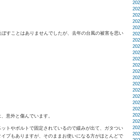
20
20
20
20
20
及ぼすことはありませんでしたが、去年の台風の被害を思い
20
20
20
20
20
20
20
20
20
20
20
20
20
20
は、意外と傷んでいます。
20
20
ベットやボルトで固定されているので緩みが出て、ガタつい
20
タイプもありますが、そのままお使いになる方がほとんどで
20