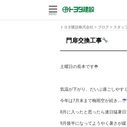
トヨダ建設株式会社
MENU
トヨダ建設株式会社
>
ブログ
>
スタッ
門扉交換工事
土曜日の長本です⛑
気温が下がり、だいぶ過ごしやす
今年は7月末まで梅雨空が続き…
8月に入ったと思ったら連日猛暑日
9月後半になってようやく暑さが緩