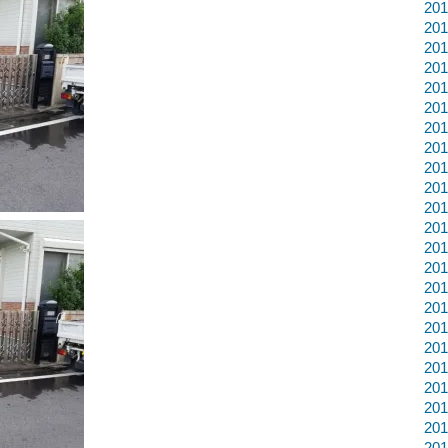
20
20
20
20
20
20
20
20
20
20
20
20
20
20
20
20
20
20
20
20
20
20
20