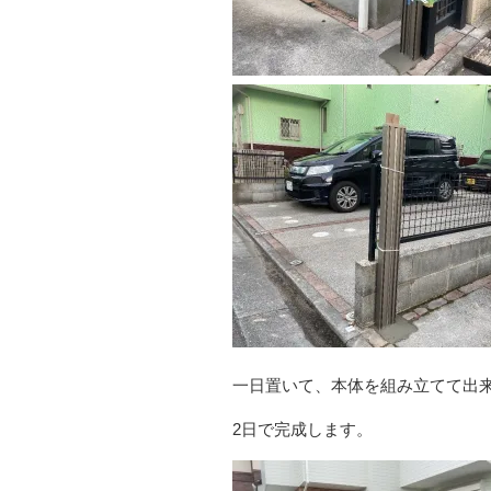
一日置いて、本体を組み立てて出
2日で完成します。