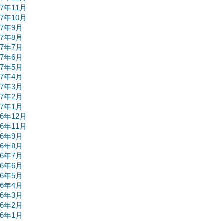
17年11月
17年10月
17年9月
17年8月
17年7月
17年6月
17年5月
17年4月
17年3月
17年2月
17年1月
16年12月
16年11月
16年9月
16年8月
16年7月
16年6月
16年5月
16年4月
16年3月
16年2月
16年1月