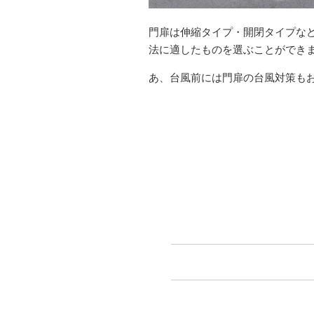
門扉は伸縮タイプ・開閉タイプな
法に適したものを選ぶことができ
あ、台風前には門扉の台風対策も