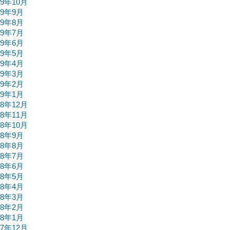
19年10月
19年9月
19年8月
19年7月
19年6月
19年5月
19年4月
19年3月
19年2月
19年1月
18年12月
18年11月
18年10月
18年9月
18年8月
18年7月
18年6月
18年5月
18年4月
18年3月
18年2月
18年1月
17年12月