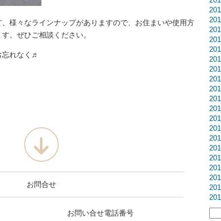
20
20
ど、様々なラインナップがありますので、お住まいや使用方
20
ます。ぜひご相談ください。
20
20
お忘れなく♬
20
20
20
20
20
20
20
20
20
20
20
20
20
お問合せ
20
20
お問い合せ電話番号