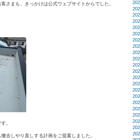
20
お客さまも、きっかけは公式ウェブサイトからでした。
20
20
20
20
20
20
20
20
20
20
20
20
20
20
20
20
20
20
20
です。
20
20
ら撤去しやり直しする計画をご提案しました。
20