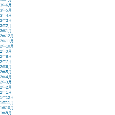
23年6月
23年5月
23年4月
23年3月
23年2月
23年1月
22年12月
22年11月
22年10月
22年9月
22年8月
22年7月
22年6月
22年5月
22年4月
22年3月
22年2月
22年1月
21年12月
21年11月
21年10月
21年9月