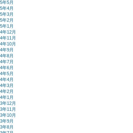
25年5月
25年4月
25年3月
25年2月
25年1月
24年12月
24年11月
24年10月
24年9月
24年8月
24年7月
24年6月
24年5月
24年4月
24年3月
24年2月
24年1月
23年12月
23年11月
23年10月
23年9月
23年8月
23年7月