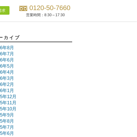
0120-50-7660
請求
営業時間：
8:30～17:30
ーカイブ
26年8月
26年7月
26年6月
26年5月
26年4月
26年3月
26年2月
26年1月
25年12月
25年11月
25年10月
25年9月
25年8月
25年7月
25年6月