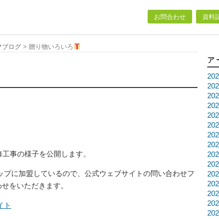
お問合わせ
資料
フブログ
>
贈り物いろいろ
ア
20
20
20
20
20
20
20
20
修工事の様子を公開します。
20
20
ショップに加盟しているので、公式ウェブサイトの問い合わせフ
20
20
わせをいただきます。
20
20
イト
20