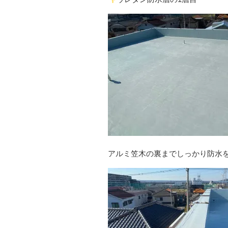
アルミ笠木の裏までしっかり防水