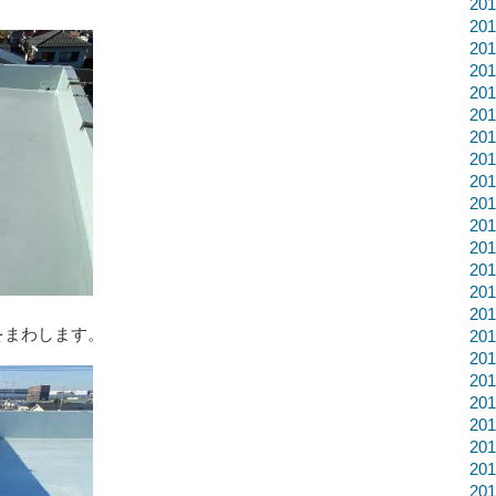
20
20
20
20
20
20
20
20
20
20
20
20
20
20
20
をまわします。
20
20
20
20
20
20
20
20