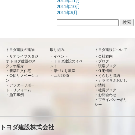
2011年11月
2011年10月
2011年9月
検索:
トヨダ建設の建物
取り組み
トヨダ建設について
リアライフスタジ
イベント
会社案内
オ トヨダ建設のス
トヨダ建設のイベ
ブログ
タジオ紹介
ント
現場ブログ
新築注文住宅
家づくり教室
住宅情報
公団リノベーショ
cafe2345
くらしと収納
ン
カラダ喜ぶおいし
アフターサポー
い情報
ト・リフォーム
社長ブログ
施工事例
お問合わせ
プライバシーポリ
シー
トヨダ建設株式会社