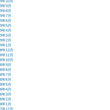
19年10月
19年9月
19年8月
19年7月
19年6月
19年5月
19年4月
19年3月
19年2月
19年1月
18年12月
18年11月
18年10月
18年9月
18年8月
18年7月
18年6月
18年5月
18年4月
18年3月
18年2月
18年1月
17年12月