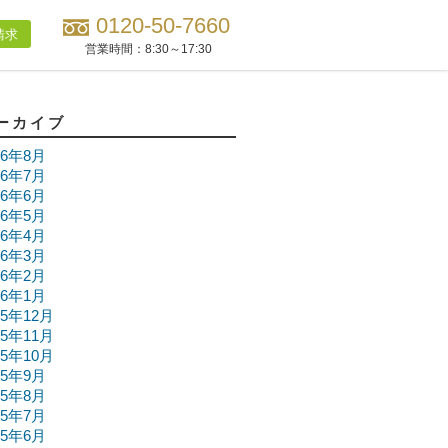
0120-50-7660
請求
営業時間：
8:30～17:30
ーカイブ
26年8月
26年7月
26年6月
26年5月
26年4月
26年3月
26年2月
26年1月
25年12月
25年11月
25年10月
25年9月
25年8月
25年7月
25年6月