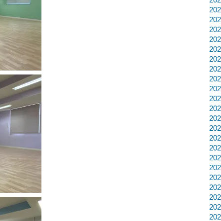
20
20
20
20
20
20
20
20
20
20
20
20
20
20
20
20
20
20
20
20
20
20