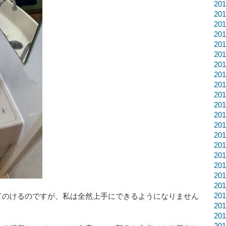
20
20
20
20
20
20
20
20
20
20
20
20
20
20
20
20
20
20
20
20
てのけるのですが、私は全然上手にできるようになりません
20
20
20