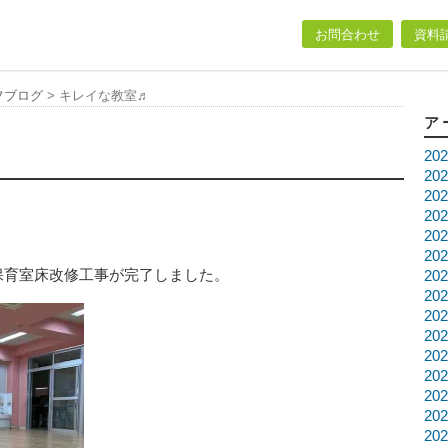
お問合わせ
資料
フブログ
>
キレイな教室♬
ア
20
20
20
20
20
20
保育室床改修工事が完了しました。
20
20
20
20
20
20
20
20
20