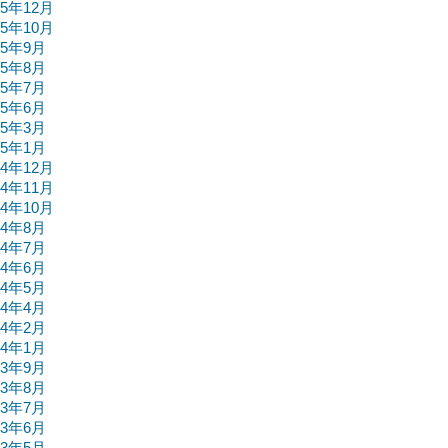
15年12月
15年10月
15年9月
15年8月
15年7月
15年6月
15年3月
15年1月
14年12月
14年11月
14年10月
14年8月
14年7月
14年6月
14年5月
14年4月
14年2月
14年1月
13年9月
13年8月
13年7月
13年6月
13年5月