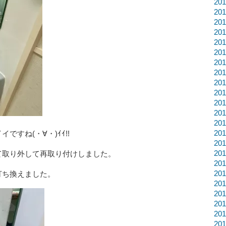
20
20
20
20
20
20
20
20
20
20
20
20
20
20
すね(・∀・)ｲｲ!!
20
20
て取り外して再取り付けしました。
20
20
打ち換えました。
20
20
20
20
20