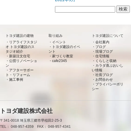
検索:
トヨダ建設の建物
取り組み
トヨダ建設について
リアライフスタジ
イベント
会社案内
オ トヨダ建設のス
トヨダ建設のイベ
ブログ
タジオ紹介
ント
現場ブログ
新築注文住宅
家づくり教室
住宅情報
公団リノベーショ
cafe2345
くらしと収納
ン
カラダ喜ぶおいし
アフターサポー
い情報
ト・リフォーム
社長ブログ
施工事例
お問合わせ
プライバシーポリ
シー
トヨダ建設株式会社
〒341-0018
埼玉県三郷市早稲田2-25-3
TEL：
048-957-4359
FAX：
048-957-4341