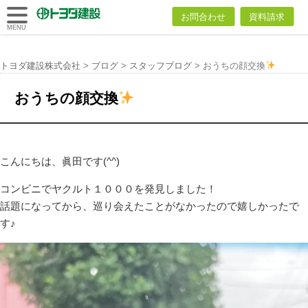
トヨダ建設
お問合わせ
資料請求
株式会社
MENU
トヨダ建設株式会社
>
ブログ
>
スタッフブログ
>
おうちの顔交換
おうちの顔交換
こんにちは、眞田です(^^)
コンビニでヤクルト１０００を発見しました！
話題になってから、巡り会えたことがなかったので嬉しかったで
す♪