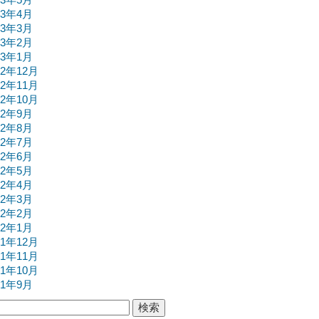
13年4月
13年3月
13年2月
13年1月
12年12月
12年11月
12年10月
12年9月
12年8月
12年7月
12年6月
12年5月
12年4月
12年3月
12年2月
12年1月
11年12月
11年11月
11年10月
11年9月
検索: