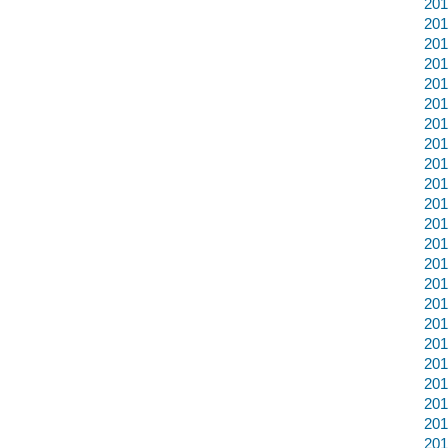
20
20
20
20
20
20
20
20
20
20
20
20
20
20
20
20
20
20
20
20
20
20
20