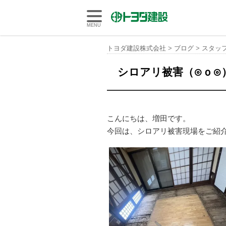
トヨダ建設株式会社
MENU
トヨダ建設株式会社
>
ブログ
>
スタッ
シロアリ被害（⊙ｏ⊙
こんにちは、増田です。
今回は、シロアリ被害現場をご紹