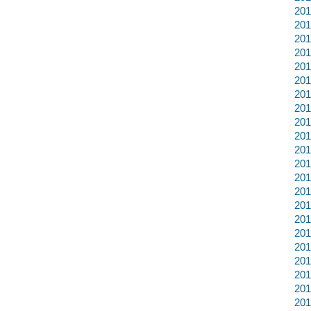
20
20
20
20
20
20
20
20
20
20
20
20
20
20
20
20
20
20
20
20
20
20