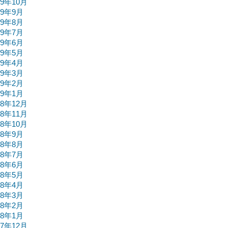
19年10月
19年9月
19年8月
19年7月
19年6月
19年5月
19年4月
19年3月
19年2月
19年1月
18年12月
18年11月
18年10月
18年9月
18年8月
18年7月
18年6月
18年5月
18年4月
18年3月
18年2月
18年1月
17年12月