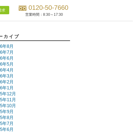
0120-50-7660
請求
営業時間：
8:30～17:30
ーカイブ
26年8月
26年7月
26年6月
26年5月
26年4月
26年3月
26年2月
26年1月
25年12月
25年11月
25年10月
25年9月
25年8月
25年7月
25年6月