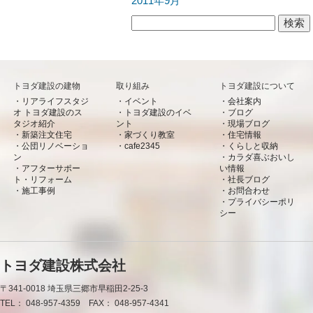
2011年9月
検索:
トヨダ建設の建物
取り組み
トヨダ建設について
リアライフスタジ
イベント
会社案内
オ トヨダ建設のス
トヨダ建設のイベ
ブログ
タジオ紹介
ント
現場ブログ
新築注文住宅
家づくり教室
住宅情報
公団リノベーショ
cafe2345
くらしと収納
ン
カラダ喜ぶおいし
アフターサポー
い情報
ト・リフォーム
社長ブログ
施工事例
お問合わせ
プライバシーポリ
シー
トヨダ建設株式会社
〒341-0018
埼玉県三郷市早稲田2-25-3
TEL：
048-957-4359
FAX：
048-957-4341