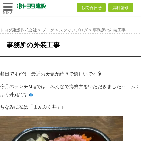
トヨダ建設
お問合わせ
資料請求
株式会社
MENU
トヨダ建設株式会社
>
ブログ
>
スタッフブログ
>
事務所の外装工事
事務所の外装工事
眞田です(^^) 最近お天気が続きで嬉しいです☀
今月のランチMtgでは、みんなで海鮮丼をいただきました～ ふく
ふく丼丸です
ちなみに私は「まんぷく丼」♪