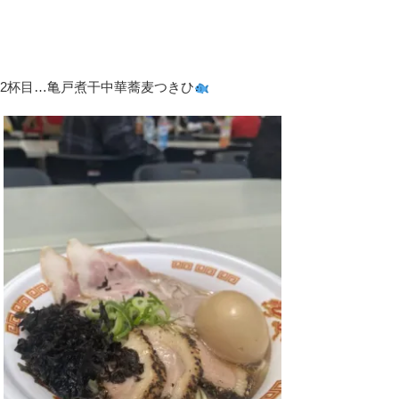
2杯目…亀戸煮干中華蕎麦つきひ