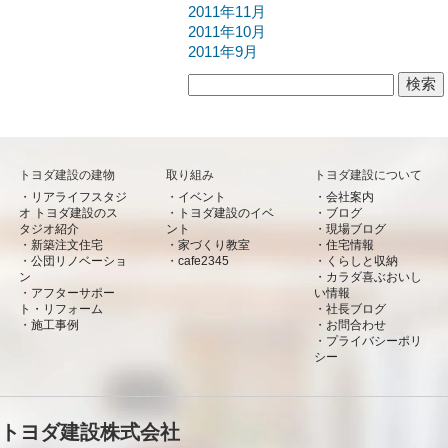
2011年11月
2011年10月
2011年9月
検索:
トヨダ建設の建物
取り組み
トヨダ建設について
リアライフスタジ
イベント
会社案内
オ トヨダ建設のス
トヨダ建設のイベ
ブログ
タジオ紹介
ント
現場ブログ
新築注文住宅
家づくり教室
住宅情報
公団リノベーショ
cafe2345
くらしと収納
ン
カラダ喜ぶおいし
アフターサポー
い情報
ト・リフォーム
社長ブログ
施工事例
お問合わせ
プライバシーポリ
シー
トヨダ建設株式会社