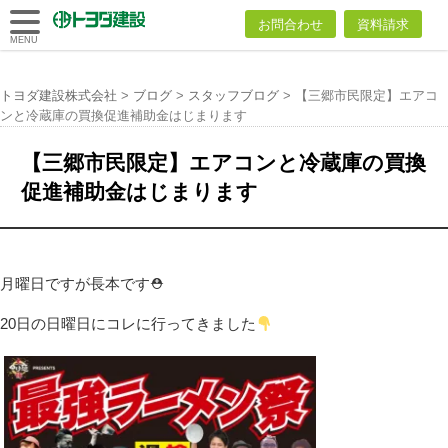
トヨダ建設
お問合わせ
資料請求
株式会社
MENU
トヨダ建設株式会社
>
ブログ
>
スタッフブログ
>
【三郷市民限定】エアコ
ンと冷蔵庫の買換促進補助金はじまります
【三郷市民限定】エアコンと冷蔵庫の買換
促進補助金はじまります
月曜日ですが長本です⛑
20日の日曜日にコレに行ってきました