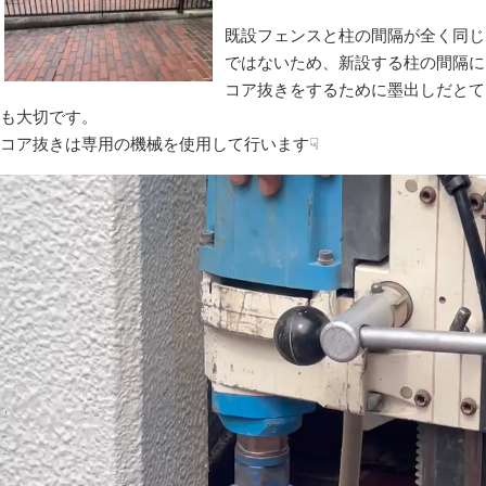
既設フェンスと柱の間隔が全く同じ
ではないため、新設する柱の間隔に
コア抜きをするために墨出しだとて
も大切です。
コア抜きは専用の機械を使用して行います☟
動
画
プ
レ
ー
ヤ
ー