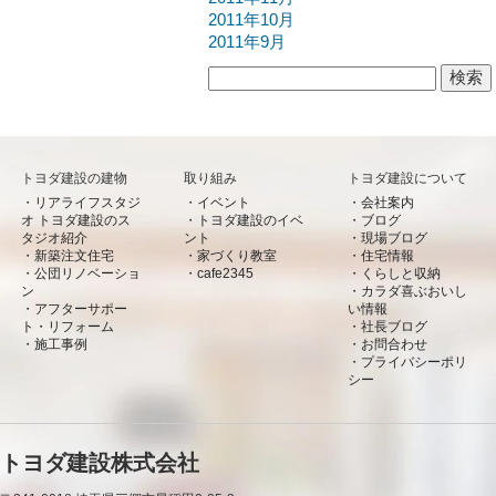
2011年10月
2011年9月
検索:
トヨダ建設の建物
取り組み
トヨダ建設について
リアライフスタジ
イベント
会社案内
オ トヨダ建設のス
トヨダ建設のイベ
ブログ
タジオ紹介
ント
現場ブログ
新築注文住宅
家づくり教室
住宅情報
公団リノベーショ
cafe2345
くらしと収納
ン
カラダ喜ぶおいし
アフターサポー
い情報
ト・リフォーム
社長ブログ
施工事例
お問合わせ
プライバシーポリ
シー
トヨダ建設株式会社