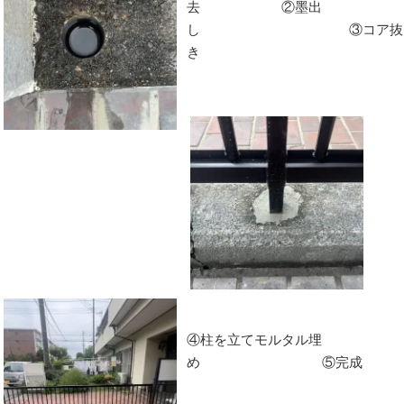
去 ②墨出
し ③コア抜
き
④柱を立てモルタル埋
め ⑤完成