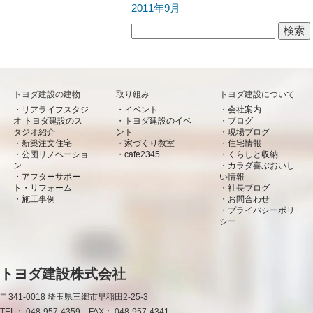
2011年9月
検索:
トヨダ建設の建物
取り組み
トヨダ建設について
リアライフスタジ
イベント
会社案内
オ トヨダ建設のス
トヨダ建設のイベ
ブログ
タジオ紹介
ント
現場ブログ
新築注文住宅
家づくり教室
住宅情報
公団リノベーショ
cafe2345
くらしと収納
ン
カラダ喜ぶおいし
アフターサポー
い情報
ト・リフォーム
社長ブログ
施工事例
お問合わせ
プライバシーポリ
シー
トヨダ建設株式会社
〒341-0018
埼玉県三郷市早稲田2-25-3
TEL：
048-957-4359
FAX：
048-957-4341