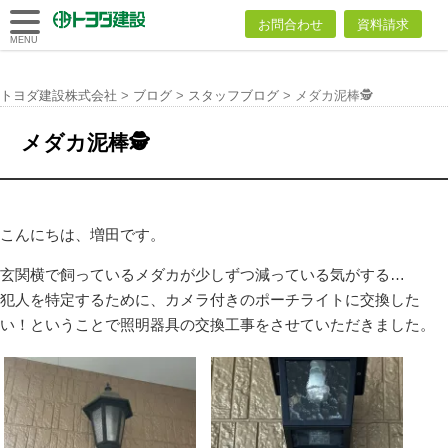
トヨダ建設
お問合わせ
資料請求
株式会社
MENU
トヨダ建設株式会社
>
ブログ
>
スタッフブログ
>
メダカ泥棒🕵
メダカ泥棒🕵
こんにちは、増田です。
玄関横で飼っているメダカが少しずつ減っている気がする…
犯人を特定するために、カメラ付きのポーチライトに交換した
い！ということで照明器具の交換工事をさせていただきました。